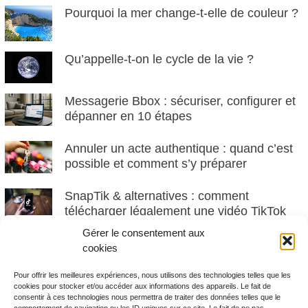
Pourquoi la mer change-t-elle de couleur ?
Qu’appelle-t-on le cycle de la vie ?
Messagerie Bbox : sécuriser, configurer et
dépanner en 10 étapes
Annuler un acte authentique : quand c’est
possible et comment s’y préparer
SnapTik & alternatives : comment
télécharger légalement une vidéo TikTok
(guide responsable)
Gérer le consentement aux
cookies
Calendrier pollinique des allergies France
par région : quel pollen quand ? (guide &
Pour offrir les meilleures expériences, nous utilisons des technologies telles que les
cookies pour stocker et/ou accéder aux informations des appareils. Le fait de
prévention)
consentir à ces technologies nous permettra de traiter des données telles que le