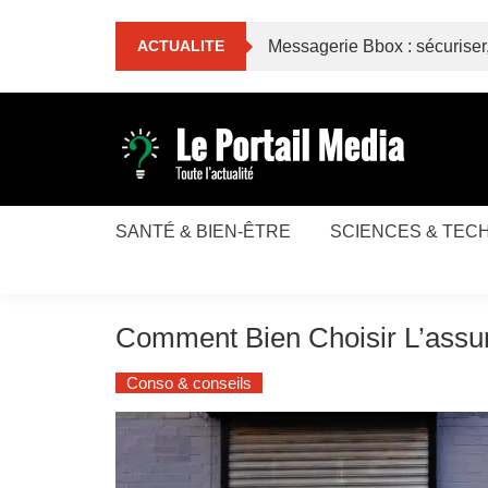
Skip
to
Messagerie Bbox : sécuriser
ACTUALITE
content
Toute l'actualité
Le Portail Média
SANTÉ & BIEN-ÊTRE
SCIENCES & TEC
Comment Bien Choisir L’assu
Conso & conseils